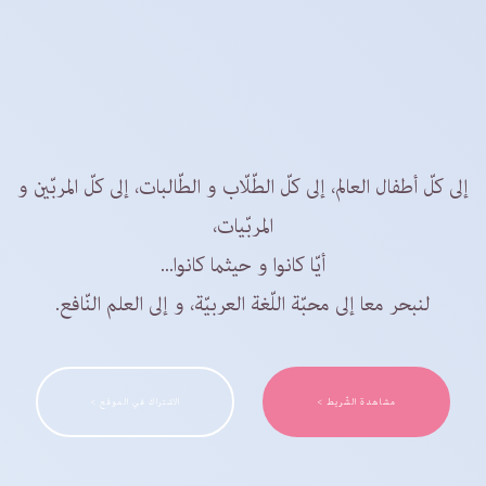
إلى كلّ أطفال العالم، إلى كلّ الطّلّاب و الطّالبات، إلى كلّ المربّين و
المربّيات،
أيّا كانوا و حيثما كانوا...
لنبحر معا إلى محبّة اللّغة العربيّة، و إلى العلم النّافع.
مشاهدة الشّريط >
الاشتراك في الموقع >